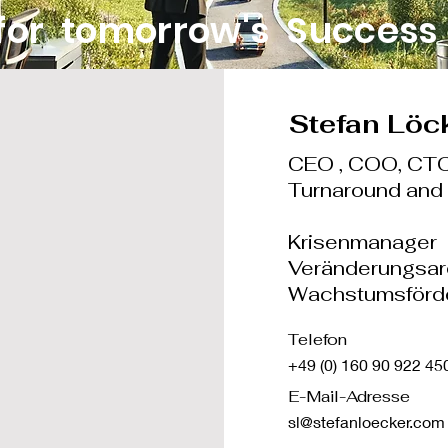
for tomorrow's Success
Stefan Löc
CEO , COO, CT
Turnaround an
Krisenmanager
Veränderungsar
Wachstumsförd
Telefon
+49 (0) 160 90 922 45
E-Mail-Adresse
sl@stefanloecker.com