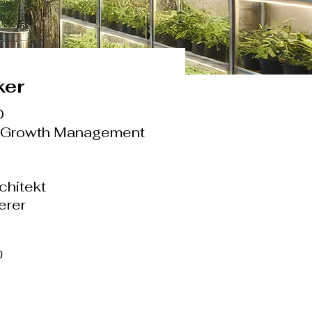
ker
O
d Growth Management
chitekt
erer
0