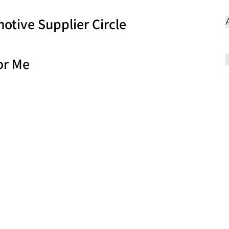
otive Supplier Circle
or Me