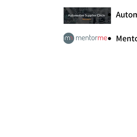
Autom
Ment